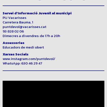
Servei d’Informació Juvenil al municipi
PIJ Vacarisses
Carretera Bauma, 1
puntdevol@vacarisses.cat
93 828 02 06
Dimecres a divendres: de 17h a 20h
Assessories
Educadors de medi obert
Xarxes Socials
www.instagram.com/puntdevol/
WhatsApp: 630 46 29 47