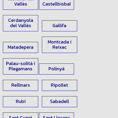
Vallès
Castellbisbal
Cerdanyola
del Vallès
Gallifa
Montcada i
Matadepera
Reixac
Palau-solità i
Plegamans
Polinyà
Rellinars
Ripollet
Rubí
Sabadell
Sant Cugat
Sant Llorenç