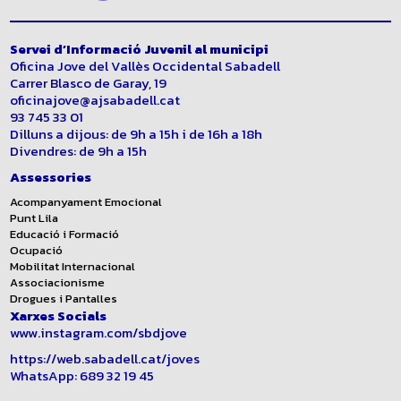
Servei d’Informació Juvenil al municipi
Oficina Jove del Vallès Occidental Sabadell
Carrer Blasco de Garay, 19
oficinajove@ajsab
adell.cat
93 745 33 01
Dilluns a dijous: de 9h a 15h i de 16h a 18h
Divendres: de 9h a 15h
Assessories
Acompanyament Emocional
Punt Lila
Educació i Formació
Ocupació
Mobilitat Internacional
Associacionisme
Drogues i Pantalles
Xarxes Socials
www.instagram.com/sbdjove
https://web.sabadell.cat/joves
WhatsApp: 689 32 19 45