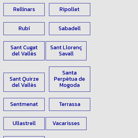
Rellinars
Ripollet
Rubí
Sabadell
Sant Cugat
Sant Llorenç
del Vallès
Savall
Santa
Sant Quirze
Perpètua de
del Vallès
Mogoda
Sentmenat
Terrassa
Ullastrell
Vacarisses