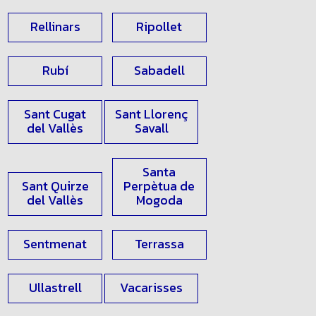
Rellinars
Ripollet
Rubí
Sabadell
Sant Cugat
Sant Llorenç
del Vallès
Savall
Santa
Sant Quirze
Perpètua de
del Vallès
Mogoda
Sentmenat
Terrassa
Ullastrell
Vacarisses