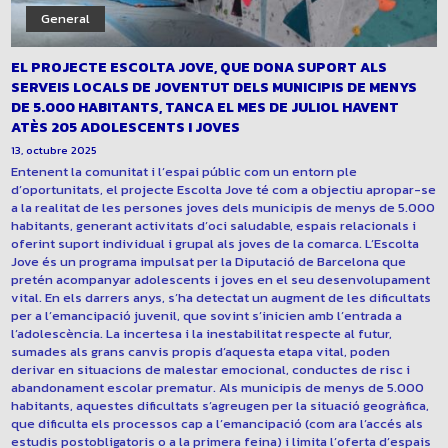
General
EL PROJECTE ESCOLTA JOVE, QUE DONA SUPORT ALS
SERVEIS LOCALS DE JOVENTUT DELS MUNICIPIS DE MENYS
DE 5.000 HABITANTS, TANCA EL MES DE JULIOL HAVENT
ATÈS 205 ADOLESCENTS I JOVES
13, octubre 2025
Entenent la comunitat i l’espai públic com un entorn ple
d’oportunitats, el projecte Escolta Jove té com a objectiu apropar-se
a la realitat de les persones joves dels municipis de menys de 5.000
habitants, generant activitats d’oci saludable, espais relacionals i
oferint suport individual i grupal als joves de la comarca. L’Escolta
Jove és un programa impulsat per la Diputació de Barcelona que
pretén acompanyar adolescents i joves en el seu desenvolupament
vital. En els darrers anys, s’ha detectat un augment de les dificultats
per a l’emancipació juvenil, que sovint s’inicien amb l’entrada a
l’adolescència. La incertesa i la inestabilitat respecte al futur,
sumades als grans canvis propis d’aquesta etapa vital, poden
derivar en situacions de malestar emocional, conductes de risc i
abandonament escolar prematur. Als municipis de menys de 5.000
habitants, aquestes dificultats s’agreugen per la situació geogràfica,
que dificulta els processos cap a l’emancipació (com ara l’accés als
estudis postobligatoris o a la primera feina) i limita l’oferta d’espais