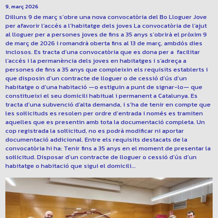
9, març 2026
Dilluns 9 de març s’obre una nova convocatòria del Bo Lloguer Jove
per afavorir l’accés a l’habitatge dels joves La convocatòria de l’ajut
al lloguer per a persones joves de fins a 35 anys s’obrirà el pròxim 9
de març de 2026 i romandrà oberta fins al 13 de març, ambdós dies
inclosos. Es tracta d’una convocatòria que es dona per a facilitar
l’accés i la permanència dels joves en habitatges i s’adreça a
persones de fins a 35 anys que compleixin els requisits establerts i
que disposin d’un contracte de lloguer o de cessió d’ús d’un
habitatge o d’una habitació —o estiguin a punt de signar-lo— que
constitueixi el seu domicili habitual i permanent a Catalunya. Es
tracta d’una subvenció d’alta demanda, i s’ha de tenir en compte que
les sol·licituds es resolen per ordre d’entrada i només es tramiten
aquelles que es presentin amb tota la documentació completa. Un
cop registrada la sol·licitud, no es podrà modificar ni aportar
documentació addicional. Entre els requisits destacats de la
convocatòria hi ha: Tenir fins a 35 anys en el moment de presentar la
sol·licitud. Disposar d’un contracte de lloguer o cessió d’ús d’un
habitatge o habitació que sigui el domicili...