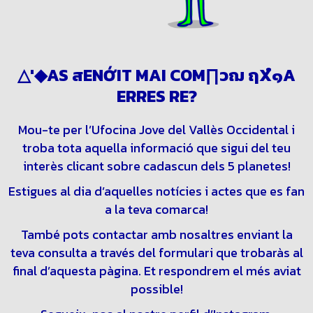
△∏H'S<สENỚIT M๚I๏CO↑∏วฌ ฤX๋๑A
ERRES R ?
Mou-te per l’Ufocina Jove del Vallès Occidental i
troba tota aquella informació que sigui del teu
interès clicant sobre cadascun dels 5 planetes!
Estigues al dia d’aquelles notícies i actes que es fan
a la teva comarca!
També pots contactar amb nosaltres enviant la
teva consulta a través del formulari que trobaràs al
final d’aquesta pàgina. Et respondrem el més aviat
possible!