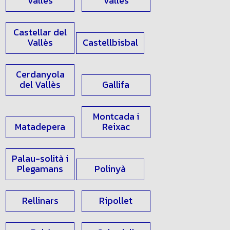
Vallès
Vallès
Castellar del
Vallès
Castellbisbal
Cerdanyola
del Vallès
Gallifa
Montcada i
Matadepera
Reixac
Palau-solità i
Plegamans
Polinyà
Rellinars
Ripollet