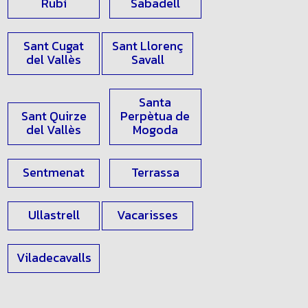
Rubí
Sabadell
Sant Cugat
Sant Llorenç
del Vallès
Savall
Santa
Sant Quirze
Perpètua de
del Vallès
Mogoda
Sentmenat
Terrassa
Ullastrell
Vacarisses
Viladecavalls