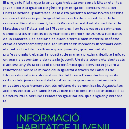
El projecte Piula, que fa anys que treballa per sensibilitzar els i les
joves sobre la igualtat de gènere per mitjà del concurs Piula per
unes relacions igualitàries, está está portant a terme noves accions
de sensibilització per la igualtat amb activitats a instituts de la
comarca. Fins al moment, l’acció Piula s'ha realitzat als instituts de
Matadepera i Palau-solità i Plegamans, i en les properes setmanes
s'ampliarà als instituts dels municipis menors de 20.000 habitants
de la comarca. Les accions es duen a terme amb material didàctic
creat específicament per a ser utilitzat en moments informals com
els patis d’institut o altres espais juvenils, que permet als
professionals treballar la igualtat de manera pròxima, flexible i eficaç
en espais espontanis de relació juvenil. Un dels elements destacats
d’aquest any és la creació d’una dinàmica que convida el jovent a
reflexionar sobre la mirada de la igualtat a través de l’anàlisi de
titulars de notícies. Aquesta activitat busca fomentar la capacitat
crítica dels joves davant de la informació que consumeixen i els
missatges que transmeten els mitjans de comunicació. Aquesta les
accions educatives també serveixen per promoure la participació al
Concurs Piula per unes relacions igualitàries, que enguany celebra
la...