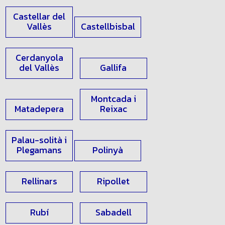
Vallès
Vallès
Castellar del
Vallès
Castellbisbal
Cerdanyola
del Vallès
Gallifa
Montcada i
Matadepera
Reixac
Palau-solità i
Plegamans
Polinyà
Rellinars
Ripollet