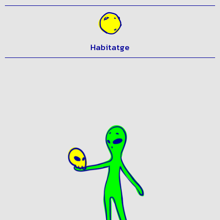
Igualtat i drets socials
Habitatge