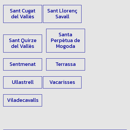
Rubí
Sabadell
Sant Cugat
Sant Llorenç
del Vallès
Savall
Santa
Sant Quirze
Perpètua de
del Vallès
Mogoda
Sentmenat
Terrassa
Ullastrell
Vacarisses
Viladecavalls