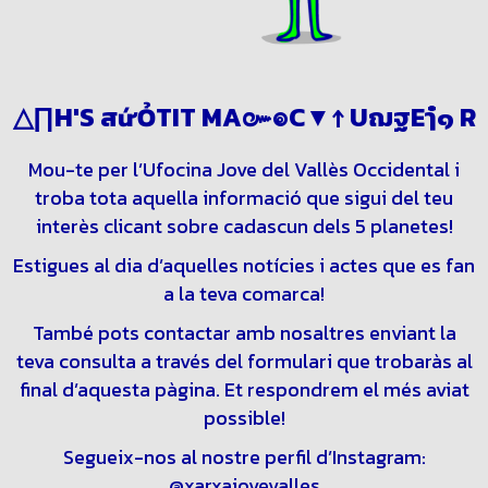
△∏H'S<สứỎTIT M๚๛๏C▼↑∏วฌฐ
ฤๅ๋๑
Mou-te per l’Ufocina Jove del Vallès Occidental i
troba tota aquella informació que sigui del teu
interès clicant sobre cadascun dels 5 planetes!
Estigues al dia d’aquelles notícies i actes que es fan
a la teva comarca!
També pots contactar amb nosaltres enviant la
teva consulta a través del formulari que trobaràs al
final d’aquesta pàgina. Et respondrem el més aviat
possible!