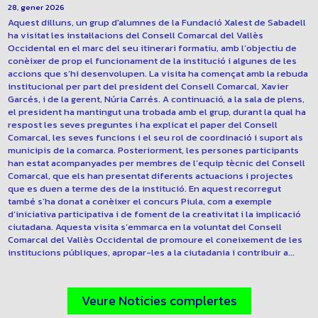
CONÈIXER LA INSTITUCIÓ I EL SEU FUNCIONAMENT
28, gener 2026
Aquest dilluns, un grup d'alumnes de la Fundació Xalest de Sabadell
ha visitat les instal·lacions del Consell Comarcal del Vallès
Occidental en el marc del seu itinerari formatiu, amb l’objectiu de
conèixer de prop el funcionament de la institució i algunes de les
accions que s’hi desenvolupen. La visita ha començat amb la rebuda
institucional per part del president del Consell Comarcal, Xavier
Garcés, i de la gerent, Núria Carrés. A continuació, a la sala de plens,
el president ha mantingut una trobada amb el grup, durant la qual ha
respost les seves preguntes i ha explicat el paper del Consell
Comarcal, les seves funcions i el seu rol de coordinació i suport als
municipis de la comarca. Posteriorment, les persones participants
han estat acompanyades per membres de l’equip tècnic del Consell
Comarcal, que els han presentat diferents actuacions i projectes
que es duen a terme des de la institució. En aquest recorregut
també s’ha donat a conèixer el concurs Piula, com a exemple
d’iniciativa participativa i de foment de la creativitat i la implicació
ciutadana. Aquesta visita s’emmarca en la voluntat del Consell
Comarcal del Vallès Occidental de promoure el coneixement de les
institucions públiques, apropar-les a la ciutadania i contribuir a...