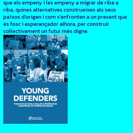
que els empeny i les empeny a migrar de riba a
riba, quines alternatives construeixen als seus
països d’origen i com s’enfronten a un present que
és fosc i esperançador alhora, per construir
col·lectivament un futur més digne.