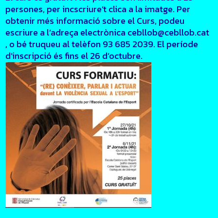
persones, per incscriure’t clica a la imatge. Per
obtenir més informació sobre el Curs, podeu
escriure a l’adreça electrònica cebllob@cebllob.cat
, o bé truqueu al telèfon 93 685 2039. El període
d’inscripció és fins el 26 d’octubre.