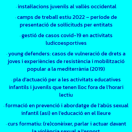
instal·lacions juvenils al vallès occidental
·
camps de treball estiu 2022 – període de
·
presentació de sol·licituds per entitats
gestió de casos covid-19 en activitats
·
ludicoesportives
young defenders: casos de vulneració de drets a
·
joves i experiències de resistència i mobilització
popular a la mediterrània (2019)
pla d’actuació per a les activitats educatives
·
infantils i juvenils que tenen lloc fora de l’horari
lectiu
formació en prevenció i abordatge de l’abús sexual
·
infantil (asi) en l’educació en el lleure
curs formatiu: (re)conèixer, parlar i actuar davant
·
la violència sexual a l’esport