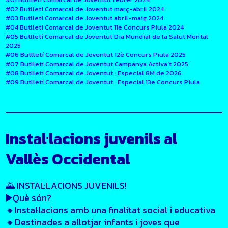
#02 Butlletí Comarcal de Joventut març-abril 2024
#03 Butlletí Comarcal de Joventut abril-maig 2024
#04 Butlletí Comarcal de Joventut 11è Concurs Piula 2024
#05 Butlletí Comarcal de Joventut Dia Mundial de la Salut Mental
2025
#06 Butlletí Comarcal de Joventut 12è Concurs Piula 2025
#07 Butlletí Comarcal de Joventut Campanya Activa’t 2025
#08 Butlletí Comarcal de Joventut : Especial 8M de 2026.
#09 Butlletí Comarcal de Joventut : Especial 13e Concurs Piula
Instal·lacions juvenils al
Vallès Occidental
🌄 INSTAL·LACIONS JUVENILS!
▶️Què són?
🔸Instal·lacions amb una finalitat social i educativa
🔸Destinades a allotjar infants i joves que