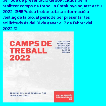
període de presentació de sol•licituds per a
realitzar camps de treball a Catalunya aquest estiu
2022. 👁️‍🗨️Podeu trobar tota la informació a
l’enllaç de la bio. El període per presentar les
sol·licituds és del 31 de gener al 7 de febrer del
2022.📅