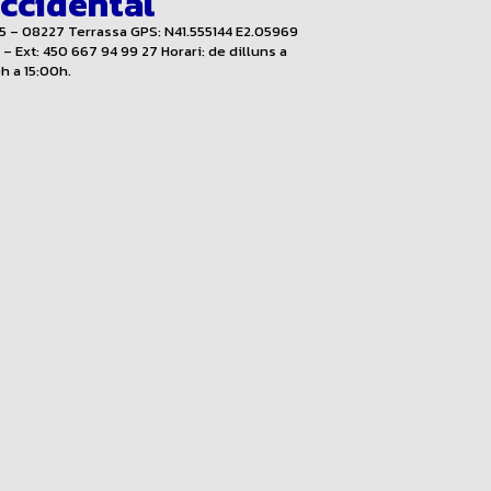
Occidental
15 – 08227 Terrassa GPS: N41.555144 E2.05969
– Ext: 450 667 94 99 27 Horari: de dilluns a
h a 15:00h.