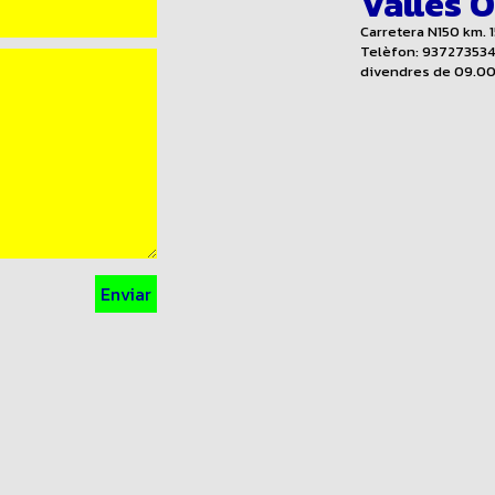
Vallès 
Carretera N150 km. 
Telèfon: 937273534 
divendres de 09.00