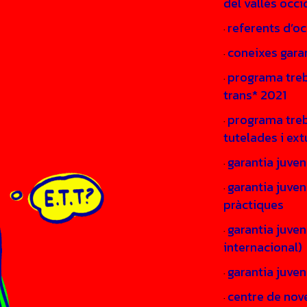
del vallès occ
referents d’oc
·
coneixes garan
·
programa treb
·
trans* 2021
programa treba
·
tutelades i ex
garantia juven
·
garantia juven
·
pràctiques
garantia juven
·
internacional)
garantia juve
·
centre de nov
·