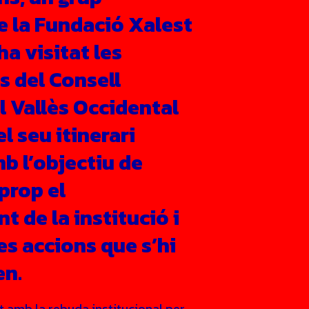
e la Fundació Xalest
ha visitat les
ns del Consell
 Vallès Occidental
l seu itinerari
b l’objectiu de
prop el
 de la institució i
es accions que s’hi
en.
t amb la
rebuda institucional per