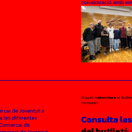
col·laboració amb enti
Et pots
subscriure
al Butll
formulari.
arcal de Joventut a
Consulta le
a les diferentes
í Comarcal de
del butlletí
:
Comarcal de Joventut