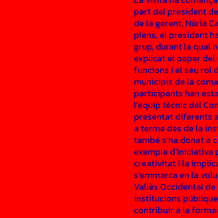
part del president de
de la gerent, Núria C
plens, el president 
grup, durant la qual 
explicat el paper del
funcions i el seu rol 
municipis de la coma
participants han est
l’equip tècnic del Co
presentat diferents 
a terme des de la ins
també s’ha donat a c
exemple d’iniciativa 
creativitat i la impli
s’emmarca en la volu
Vallès Occidental de
institucions públique
contribuir a la formac