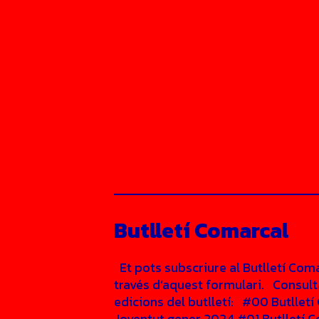
Butlletí Comarcal
Et pots subscriure al Butlletí Com
través d’aquest formulari. Consult
edicions del butlletí: #00 Butllet
Joventut gener 2024 #01 Butlletí 