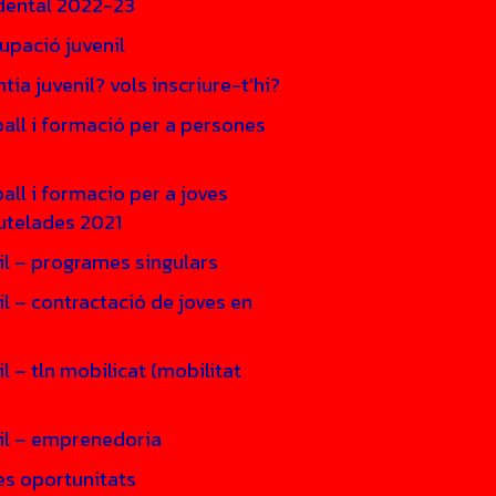
idental 2022-23
upació juvenil
tia juvenil? vols inscriure-t’hi?
all i formació per a persones
ll i formacio per a joves
tutelades 2021
il – programes singulars
il – contractació de joves en
il – tln mobilicat (mobilitat
nil – emprenedoria
es oportunitats