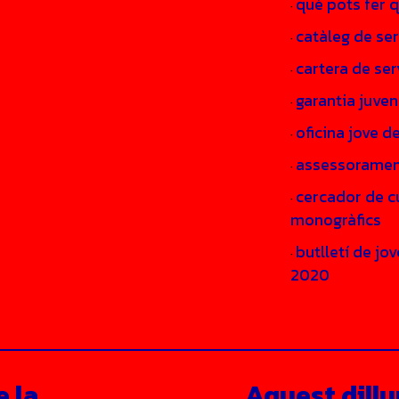
què pots fer q
·
catàleg de ser
·
cartera de ser
·
garantia juven
·
oficina jove de
·
assessorament 
·
cercador de c
·
monogràfics
butlletí de jo
·
2020
 la
Aquest dillu