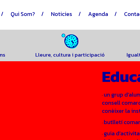
Qui Som?
Noticies
Agenda
Conta
ums
Lleure, cultura i participació
Igual
Educa
un grup d’alum
·
consell comarc
conèixer la ins
butlletí coma
·
guia d’activit
·