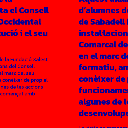
ta el Consell
d’alumnes d
Occidental
de Sabadell 
ució i el seu
instal·lacio
Comarcal del
en el marc de
de la Fundació Xalest
formatiu, am
ions del Consell
el marc del seu
conèixer de 
e conèixer de prop el
unes de les accions
funcionament
ha començat amb
algunes de l
desenvolup
La visita ha comença