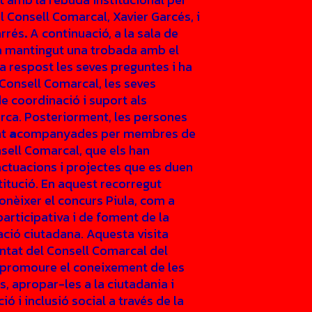
l Consell Comarcal, Xavier Garcés, i
arrés
.
A continuació, a la sala de
ha mantingut una trobada amb el
ha respost les seves preguntes i ha
 Consell Comarcal, les seves
de coordinació i suport als
rca. Posteriorment, les persones
at
a
companyades per membres de
nsell Comarcal, que els han
actuacions i projectes que es duen
titució. En aquest recorregut
onèixer el concurs Piula, com a
participativa i de foment de la
cació ciutadana. Aquesta visita
ntat del Consell Comarcal del
 promoure el coneixement de les
s, apropar-les a la ciutadania i
ió i inclusió social a través de la