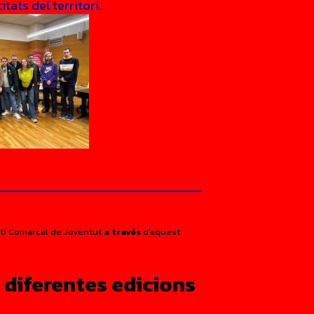
tats del territori.
etí Comarcal de Joventut
a través
d’aquest
s
diferentes edicions