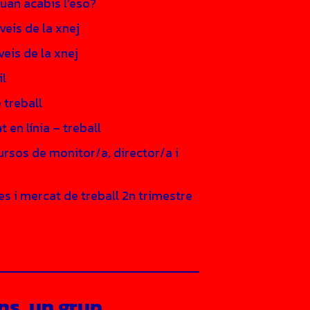
uan acabis l’eso?
veis de la xnej
veis de la xnej
il
 treball
en línia – treball
ursos de monitor/a, director/a i
ves i mercat de treball 2n trimestre
ns, un grup