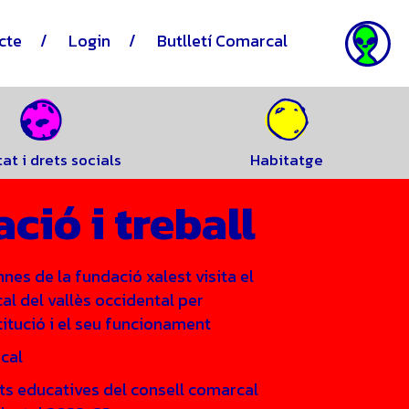
cte
Login
Butlletí Comarcal
tat i drets socials
Habitatge
ció i treball
nes de la fundació xalest visita el
al del vallès occidental per
titució i el seu funcionament
rcal
ats educatives del consell comarcal