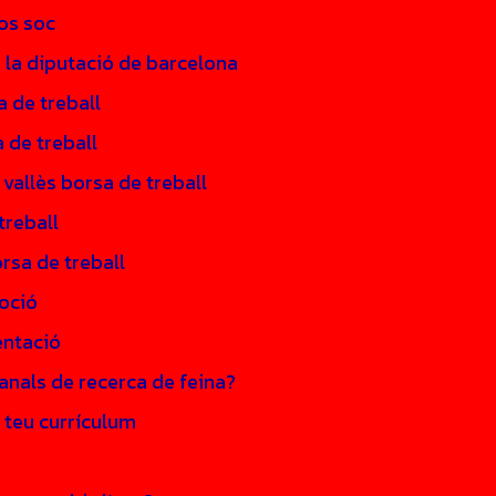
os soc
e la diputació de barcelona
a de treball
 de treball
 vallès borsa de treball
treball
rsa de treball
oció
entació
anals de recerca de feina?
 teu currículum