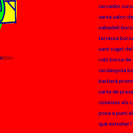
cercador curs
·
xarxa xaloc d
·
sabadell bors
·
terrassa borsa
·
sant cugat del
·
rubí borsa de 
·
cerdanyola bo
·
barberà prom
·
carta de pres
·
coneixes els c
·
posa a punt el
·
què estudiar?
·