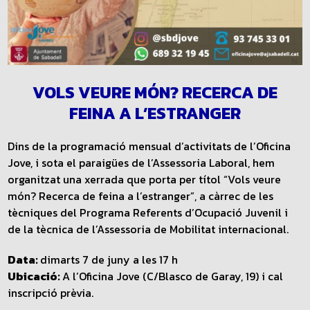
VOLS VEURE MÓN? RECERCA DE
FEINA A L’ESTRANGER
Dins de la programació mensual d’activitats de l’Oficina
Jove, i sota el paraigües de l’Assessoria Laboral, hem
organitzat una xerrada que porta per títol “Vols veure
món? Recerca de feina a l’estranger”, a càrrec de les
tècniques del Programa Referents d’Ocupació Juvenil i
de la tècnica de l’Assessoria de Mobilitat internacional.
Data:
dimarts 7 de juny a les 17 h
Ubicació:
A l’Oficina Jove (C/Blasco de Garay, 19) i cal
inscripció prèvia.