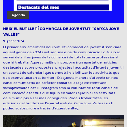
Agenda
NEIX EL BUTLLETÍ COMARCAL DE JOVENTUT “XARXA JOVE
VALLÈS”
9, gener 2024
El primer enviament del nou butlletí comarcal de joventut s'enviarà
aquest gener de 2024 i vol ser una eina de comunicació i difusió al
servei dels i les joves de la comarca i de tota la xarxa professional
que hi treballa. Aquest mailing incorporarà un apartat de notícies
destacades sobre propostes, projectes i acutalitat d'interès juvenil i
un apartat de calendari que permetrà visibilitzar les activitats que
es desenvoluparan al territori. D'aquesta manera s'afegeix un nou
canal comunicatiu de caràcter comarcal a la ja existent web
xarxajovevalles.cat i l'instagram amb la voluntat de tenir canals de
comunicació efectius que fiquin en valor i ajudin a les activitats
dels municipis a ser més conegudes. Podeu trobar totes les
edicions del butlletí en l'apartat web de Xarxa Jove Vallès i us hi
podeu susbscriure a través d'aquest enllaç.