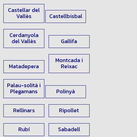
Vallès
Vallès
Castellar del
Vallès
Castellbisbal
Cerdanyola
del Vallès
Gallifa
Montcada i
Matadepera
Reixac
Palau-solità i
Plegamans
Polinyà
Rellinars
Ripollet