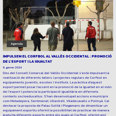
Agenda
IMPULSEM EL CORFBOL AL VALLÈS OCCIDENTAL : PROMOCIÓ
DE L’ESPORT I LA IGUALTAT
9, gener 2024
Des del Consell Comarcal del Vallès Occidental s'està impulsant la
realització de diferents tallers i projectes regulars de Corfbol en
equipaments juvenils, escoles i instituts. La pràctica d'aquest
esport permet posar l'accent en la promoció de la igualtat en el món
de l'esport i potencia la participació igualitària en difernets
contexts socioeducatius. S'han desenvolupat accions a municipis
com Matadepera, Sentmenat, Ullastrell, Viladecavalls o Polinyà. Cal
destacar la proposta de Palau Solità i Plegamans de dinamitzar un