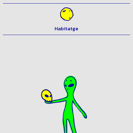
Igualtat i drets socials
Habitatge