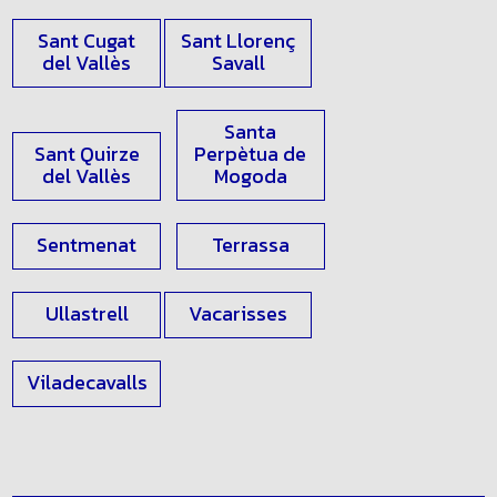
Rubí
Sabadell
Sant Cugat
Sant Llorenç
del Vallès
Savall
Santa
Sant Quirze
Perpètua de
del Vallès
Mogoda
Sentmenat
Terrassa
Ullastrell
Vacarisses
Viladecavalls