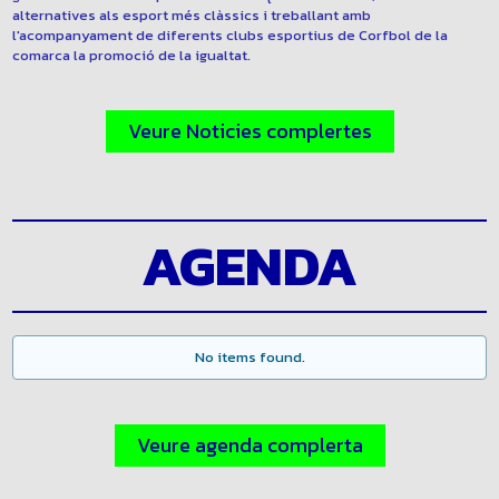
equipament esportiu oferint la possibilitat de practicar de manera
gratuïta diferents esports entre els quals el Corfbol, oferint així
alternatives als esport més clàssics i treballant amb
l'acompanyament de diferents clubs esportius de Corfbol de la
comarca la promoció de la igualtat.
Veure Noticies complertes
AGENDA
No items found.
Veure agenda complerta